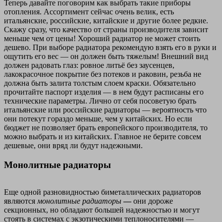
Теперь давайте поговорим как выбрать такие приборы
отопления. Ассортимент сейчас очень велик, есть
итальянские, российские, китайские и другие более редкие.
Скажу сразу, что качество от страны производителя зависит
меньше чем от цены! Хороший радиатор не может стоить
дешево. При выборе радиатора рекомендую взять его в руки и
ощутить его вес — он должен быть тяжелым! Внешний вид
должен радовать глаз: ровное литьё без заусенцев,
лакокрасочное покрытие без потеков и раковин, резьба не
должна быть залита толстым слоем краски. Обязательно
прочитайте паспорт изделия — в нем будут расписаны его
технические параметры. Лично от себя посоветую брать
итальянские или российские радиаторы — вероятность что
они потекут гораздо меньше, чем у китайских. Но если
бюджет не позволяет брать европейского производителя, то
можно выбрать и из китайских. Главное не берите совсем
дешевые, они вряд ли будут надежными.
Монолитные радиаторы
Еще одной разновидностью биметаллических радиаторов
являются
монолитные радиаторы
—
они дороже
секционных, но обладают большей надежностью и могут
стоять в системах с экзотическими теплоносителями —