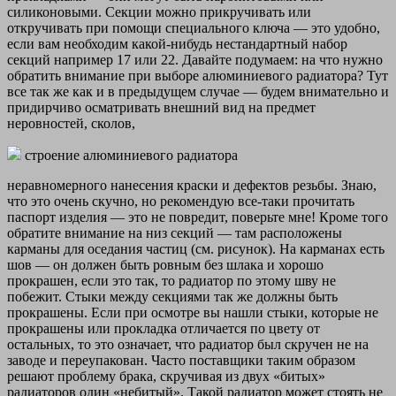
силиконовыми. Секции можно прикручивать или
откручивать при помощи специального ключа — это удобно,
если вам необходим какой-нибудь нестандартный набор
секций например 17 или 22. Давайте подумаем: на что нужно
обратить внимание при выборе алюминиевого радиатора? Тут
все так же как и в предыдущем случае — будем внимательно и
придирчиво осматривать внешний вид на предмет
неровностей, сколов,
строение алюминиевого радиатора
неравномерного нанесения краски и дефектов резьбы. Знаю,
что это очень скучно, но рекомендую все-таки прочитать
паспорт изделия — это не повредит, поверьте мне! Кроме того
обратите внимание на низ секций — там расположены
карманы для оседания частиц (см. рисунок). На карманах есть
шов — он должен быть ровным без шлака и хорошо
прокрашен, если это так, то радиатор по этому шву не
побежит. Стыки между секциями так же должны быть
прокрашены. Если при осмотре вы нашли стыки, которые не
прокрашены или прокладка отличается по цвету от
остальных, то это означает, что радиатор был скручен не на
заводе и переупакован. Часто поставщики таким образом
решают проблему брака, скручивая из двух «битых»
радиаторов один «небитый». Такой радиатор может стоять не