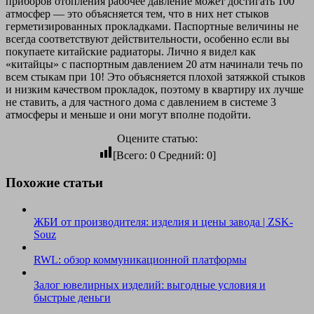
приборов отопления рабочее давление может достигать 100
атмосфер — это объясняется тем, что в них нет стыков
герметизированных прокладками. Паспортные величины не
всегда соответствуют действительности, особенно если вы
покупаете китайские радиаторы. Лично я видел как
«китайцы» с паспортным давлением 20 атм начинали течь по
всем стыкам при 10! Это объясняется плохой затяжкой стыков
и низким качеством прокладок, поэтому в квартиру их лучше
не ставить, а для частного дома с давлением в системе 3
атмосферы и меньше и они могут вполне подойти.
Оцените статью:
[Всего:
0
Средний:
0
]
Похожие статьи
ЖБИ от производителя: изделия и цены завода | ZSK-
Souz
RWL: обзор коммуникационной платформы
Залог ювелирных изделий: выгодные условия и
быстрые деньги