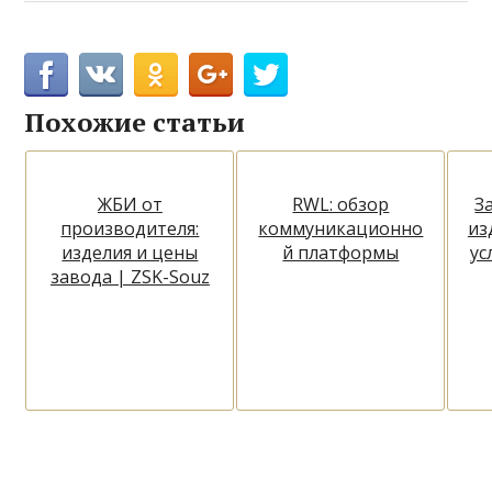
Похожие статьи
ЖБИ от
RWL: обзор
З
производителя:
коммуникационно
из
изделия и цены
й платформы
ус
завода | ZSK-Souz