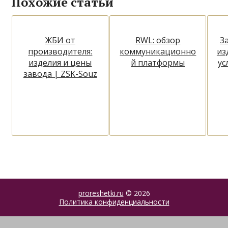
Похожие статьи
ЖБИ от
RWL: обзор
З
производителя:
коммуникационно
из
изделия и цены
й платформы
ус
завода | ZSK-Souz
proreshetki.ru
© 2026
Политика конфиденциальности