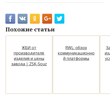
Похожие статьи
ЖБИ от
RWL: обзор
З
производителя:
коммуникационно
из
изделия и цены
й платформы
ус
завода | ZSK-Souz