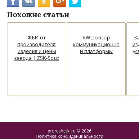
Похожие статьи
ЖБИ от
RWL: обзор
З
производителя:
коммуникационно
из
изделия и цены
й платформы
ус
завода | ZSK-Souz
proreshetki.ru
© 2026
Политика конфиденциальности