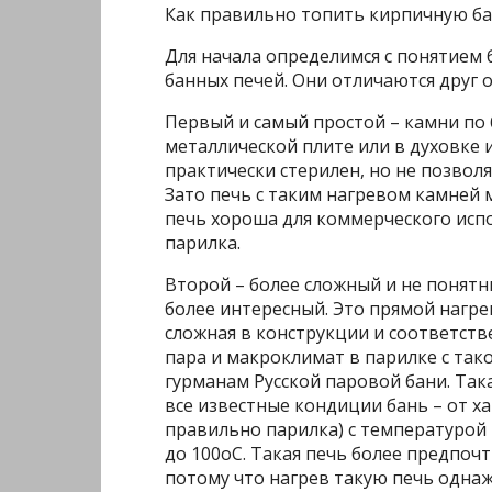
Как правильно топить кирпичную ба
Для начала определимся с понятием 
банных печей. Они отличаются друг 
Первый и самый простой – камни по 
металлической плите или в духовке и
практически стерилен, но не позвол
Зато печь с таким нагревом камней
печь хороша для коммерческого испо
парилка.
Второй – более сложный и не понятн
более интересный. Это прямой нагре
сложная в конструкции и соответств
пара и макроклимат в парилке с так
гурманам Русской паровой бани. Так
все известные кондиции бань – от х
правильно парилка) с температурой 
до 100оС. Такая печь более предпочти
потому что нагрев такую печь однаж