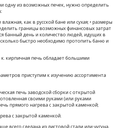
ни одну из возможных печек, нужно определить
:
 влажная, как в русской бане или сухая; • размеры
пределить границы возможных финансовых затрат
ться банный день и количество людей, идущих в
 насколько быстро необходимо протопить баню и
. к. кирпичная печь обладает большими
раметров приступим к изучению ассортимента
еская печь заводской сборки с открытой
готовленная своими руками (или руками
ечь прямого нагрева с закрытой каменкой;
рева с закрытой каменкой.
ще всего сделана из листовой стали или чугуна,