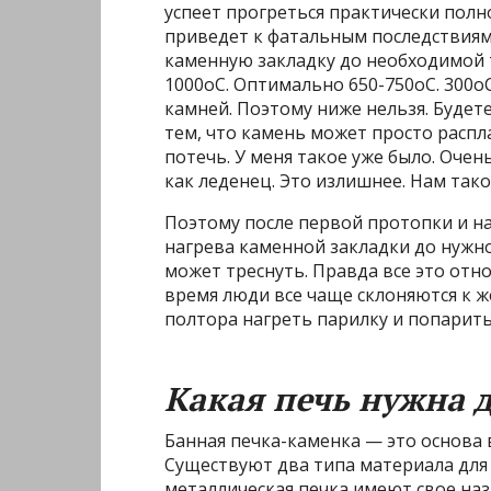
успеет прогреться практически полн
приведет к фатальным последствиям 
каменную закладку до необходимой 
1000оС. Оптимально 650-750оС. 300о
камней. Поэтому ниже нельзя. Будет
тем, что камень может просто распла
потечь. У меня такое уже было. Оче
как леденец. Это излишнее. Нам тако
Поэтому после первой протопки и н
нагрева каменной закладки до нужно
может треснуть. Правда все это отн
время люди все чаще склоняются к ж
полтора нагреть парилку и попаритьс
Какая печь нужна 
Банная печка-каменка — это основа в
Существуют два типа материала для 
металлическая печка имеют свое наз