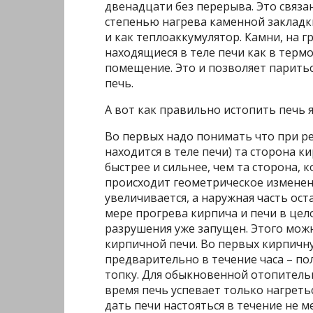
двенадцати без перерыва. Это связ
степенью нагрева каменной закладк
и как теплоаккумулятор. Камни, на 
находящиеся в теле печи как в терм
помещение. Это и позволяет парить
печь.
А вот как правильно истопить печь я
Во первых надо понимать что при ре
находится в теле печи) та сторона к
быстрее и сильнее, чем та сторона, 
происходит геометрическое изменен
увеличивается, а наружная часть ос
мере прогрева кирпича и печи в це
разрушения уже запущен. Этого мож
кирпичной печи. Во первых кирпич
предварительно в течение часа – по
топку. Для обыкновенной отопительн
время печь успевает только нагреть
дать печи настояться в течение не м