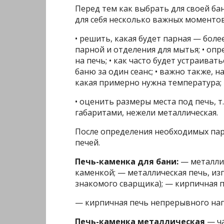
Перед тем как выбрать для своей ба
для себя несколько важных моментов
• решить, какая будет парная — более
парной и отделения для мытья; • о
на печь; • как часто будет устраива
баню за один сеанс; • важно также,
какая примерно нужна температура;
• оценить размеры места под печь, т
габаритами, нежели металлическая.
После определения необходимых па
печей.
Печь-каменка для бани:
— металлич
каменкой; — металлическая печь, из
знакомого сварщика); — кирпичная п
— кирпичная печь непрерывного наг
Печь-каменка металлическая
— ча