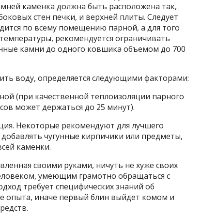
амней каменка должна быть расположена так,
боковых стен печки, и верхней плиты. Следует
одится по всему помещению парной, а для того
температуры, рекомендуется ограничивать
нные камни до одного ковшика объемом до 700
 лить воду, определяется следующими факторами:
рной (при качественной теплоизоляции парного
ов может держаться до 25 минут).
ация. Некоторые рекомендуют для лучшего
а добавлять чугунные кирпичики или предметы,
всей каменки.
вленная своими руками, ничуть не хуже своих
 человеком, умеющим грамотно обращаться с
одход требует специфических знаний об
же опыта, иначе первый блин выйдет комом и
редств.