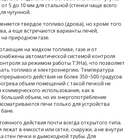
от 5 до 10 мм для стальной (стенки чаще всего
ля чугунной.
еняется твердое топливо (дрова), но кроме того
тва, а еще встречаются варианты печей,
на природном газе.
отающие на жидком топливе, газе и от
 снабжены автоматической системой контроля
онтроля за режимом работы ТЭНа), что позволяет
ать топливо и электроэнергию. Температура
епрерывного действия не более 350−500 градусов
богрева объем помещений с такой печкой не
ля коммерческого использования, как в
ь больший объем, но их энергопотребление
рассматриваются печи только для устройства
 бане.
тоянного действия почти всегда открытого типа.
лежат в емкости или сетке, снаружи, а не внутри
ва стен печки и дымоходной трубы. Для