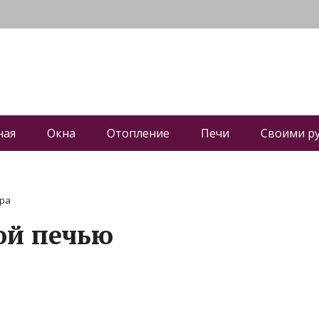
ная
Окна
Отопление
Печи
Своими р
ура
ой печью