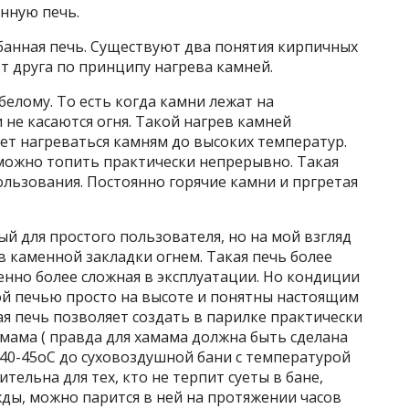
нную печь.
банная печь. Существуют два понятия кирпичных
от друга по принципу нагрева камней.
белому. То есть когда камни лежат на
 не касаются огня. Такой нагрев камней
яет нагреваться камням до высоких температур.
 можно топить практически непрерывно. Такая
льзования. Постоянно горячие камни и пргретая
ый для простого пользователя, но на мой взгляд
в каменной закладки огнем. Такая печь более
енно более сложная в эксплуатации. Но кондиции
ой печью просто на высоте и понятны настоящим
ая печь позволяет создать в парилке практически
амама ( правда для хамама должна быть сделана
40-45оС до суховоздушной бани с температурой
тельна для тех, кто не терпит суеты в бане,
ды, можно парится в ней на протяжении часов