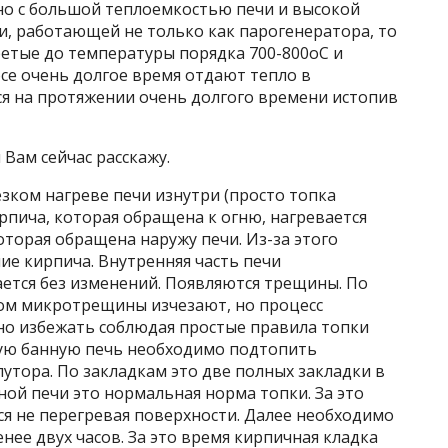
ано с большой теплоемкостью печи и высокой
и, работающей не только как парогенератора, то
гретые до температуры порядка 700-800оС и
осе очень долгое время отдают тепло в
ся на протяжении очень долгого времени истопив
 Вам сейчас расскажу.
зком нагреве печи изнутри (просто топка
ирпича, которая обращена к огню, нагревается
которая обращена наружу печи. Из-за этого
ие кирпича. Внутренняя часть печи
тается без изменений. Появляются трещины. По
лом микротрещины изчезают, но процесс
но избежать соблюдая простые правила топки
ную банную печь необходимо подтопить
лутора. По закладкам это две полных закладки в
ой печи это нормальная норма топки. За это
ся не перегревая поверхности. Далее необходимо
енее двух часов. За это время кирпичная кладка