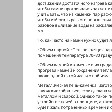
достижения достаточного нагрева к
чтобы камни прогревались за счет и 
учитывать, что из каменки пар расх
чтобы избежать резкого повышения 
разовое выливание воды на раскале
мл.
То, как часто на камни нужно будет
• Объем парной. • Теплоизоляция па
помещения температура 70−80 градус
• Объем камней в каменке и их град
прогрева камней и сохранения тепл
около одной пятой части от объема 
Металлическая печь-каменка, изгото
заводских собратьев, если сделана
металлом и сваркой. Однако такой п
устройстве печей в принципе, а так
будет жаль потраченных времени и с