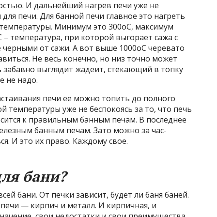
остью. И дальнейший нагрев печи уже не
для печи. Для банной печи главное это нагреть
температуры. Минимум это 300оС, максимум
С – температура, при которой выгорает сажа с
е черными от сажи. А вот выше 1000оС черевато
виться. Не весь конечно, но низ точно может
нь забавно выглядит жадеит, стекающий в топку
е не надо.
астаивания печи ее можно топить до полного
й температуры уже не беспокоясь за то, что печь
осится к правильным банным печам. В последнее
елезным банным печам. Зато можно за час-
я. И это их право. Каждому свое.
для бани?
сей бани. От печки зависит, будет ли баня баней.
печи — кирпич и металл. И кирпичная, и
начение, свои недостатки и свои преимущества.