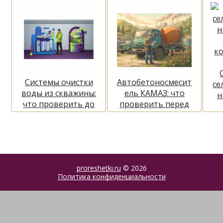
Системы очистки
Автобетоносмесит
се
воды из скважины:
ель КАМАЗ: что
н
что проверить до
проверить перед
заказа и
покупкой
к
использования
proreshetki.ru
© 2026
Политика конфиденциальности