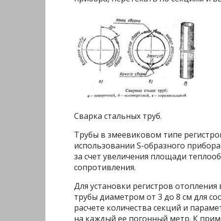
Сварка стальных труб.
Трубы в змеевиковом типе регистров
использовании S-образного прибора
за счет увеличения площади теплоо
сопротивления.
Для установки регистров отопления
трубы диаметром от 3 до 8 см для со
расчете количества секций и параме
на каждый ее погонный метр. К прим