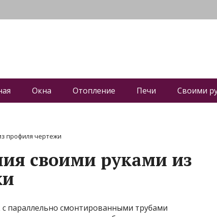
ная
Окна
Отопление
Печи
Своими р
из профиля чертежи
ния своими руками из
жи
 с параллельно смонтированными трубами