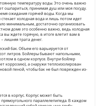
тоянную температуру воды. Это очень важно
чет ошпариться, принимая душ или моя посуду.
ремя ожидания горячей воды. Когда мы
 стекает холодная вода и лишь потом идет
было минимальным, достаточно организовать
стном доме это особенно важно, ведь холодная
ка вы ждете горячую, в итоге влетит вам в
 – лишняя трата денег.
ский бак. Объем его варьируется от
 сот литров. Бойлеры бывают напольными,
отлом в одном корпусе. Внутри бойлер
ет коррозию), а снаружи теплоизолирован
овой пеной, чтобы бак не был поврежден из-
тся в корпус. Корпус может быть
 прямоугольного параллелепипеда. В каждом
дставляющий собой спиральную трубу,