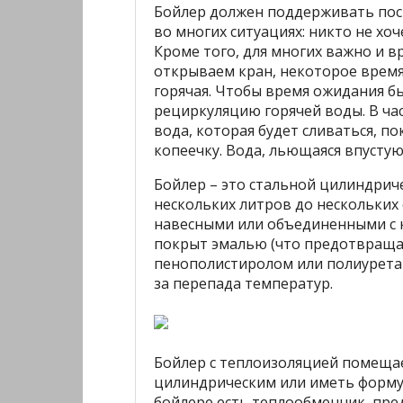
Бойлер должен поддерживать пос
во многих ситуациях: никто не хо
Кроме того, для многих важно и в
открываем кран, некоторое время
горячая. Чтобы время ожидания 
рециркуляцию горячей воды. В ча
вода, которая будет сливаться, по
копеечку. Вода, льющаяся впустую
Бойлер – это стальной цилиндриче
нескольких литров до нескольких
навесными или объединенными с к
покрыт эмалью (что предотвраща
пенополистиролом или полиуретан
за перепада температур.
Бойлер с теплоизоляцией помещае
цилиндрическим или иметь форму
бойлере есть теплообменник, пре