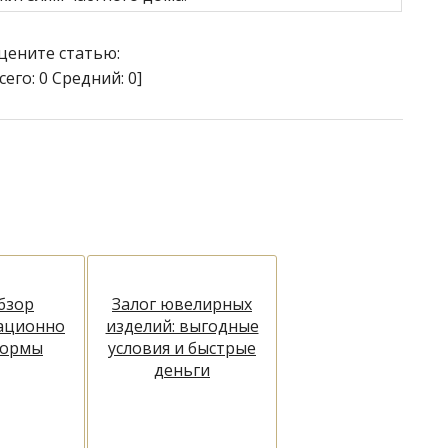
цените статью:
сего:
0
Средний:
0
]
бзор
Залог ювелирных
ационно
изделий: выгодные
формы
условия и быстрые
деньги