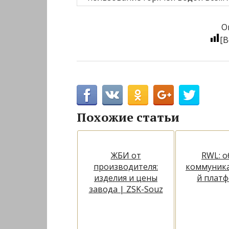
О
[В
Похожие статьи
ЖБИ от
RWL: о
производителя:
коммуник
изделия и цены
й плат
завода | ZSK-Souz