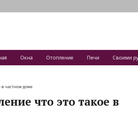
ная
Окна
Отопление
Печи
Своими р
 в частном доме
ение что это такое в