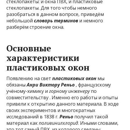
стеклопакеты: и окна ПВХ, и пластиковые
стеклопакеты. Для того чтобы немного
разобраться в данном вопросе, приведём
небольшой
словарь терминов
и немного
разберём строение окна.
Основные
характеристики
пластиковых окон
Появлению на свет
пластиковых окон
мы
обязаны
Анри Виктору Реньо
, французскому
учёному-химику и
горному инженеру
по
совместительству . Именно его работы и опыты
привели к открытию данного материала. В ходе
своих экспериментов и многократных
исследований в 1838 г.
Реньо
получил такой
материал как
поливинилхлорид
. Иными словами,
это тот самый ПВХ, из которого сделаны