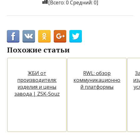
[Всего:
0
Средний:
0
]
Похожие статьи
ЖБИ от
RWL: обзор
З
производителя:
коммуникационно
из
изделия и цены
й платформы
ус
завода | ZSK-Souz