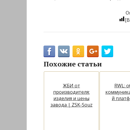
О
[В
Похожие статьи
ЖБИ от
RWL: о
производителя:
коммуник
изделия и цены
й плат
завода | ZSK-Souz