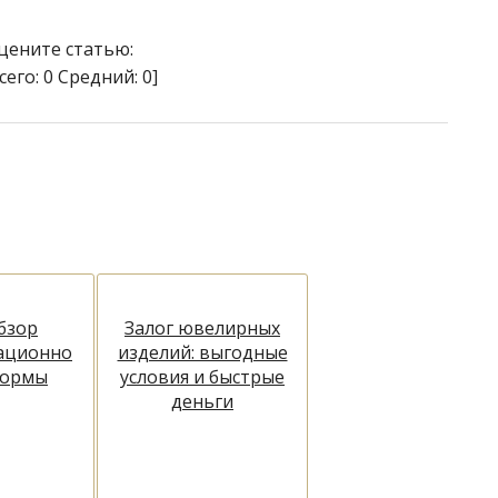
цените статью:
сего:
0
Средний:
0
]
бзор
Залог ювелирных
ационно
изделий: выгодные
формы
условия и быстрые
деньги