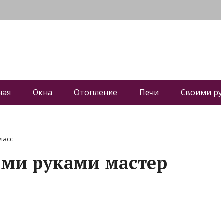
ная
Окна
Отопление
Печи
Своими р
ласс
ими руками мастер