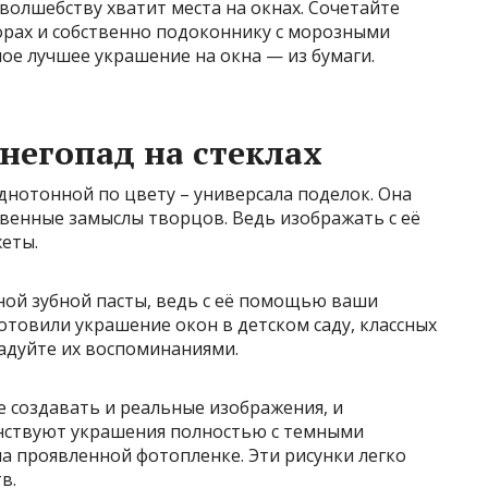
олшебству хватит места на окнах. Сочетайте
орах и собственно подоконнику с морозными
мое лучшее украшение на окна — из бумаги.
негопад на стеклах
однотонной по цвету – универсала поделок. Она
енные замыслы творцов. Ведь изображать с её
еты.
ной зубной пасты, ведь с её помощью ваши
отовили украшение окон в детском саду, классных
адуйте их воспоминаниями.
 создавать и реальные изображения, и
венствуют украшения полностью с темными
на проявленной фотопленке. Эти рисунки легко
в.