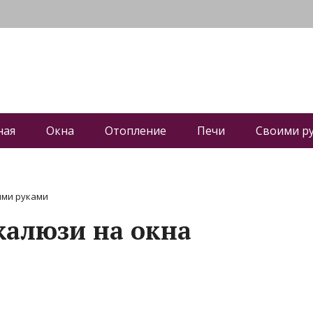
ная
Окна
Отопление
Печи
Своими р
ими руками
алюзи на окна