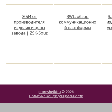
ЖБИ от
RWL: обзор
З
производителя:
коммуникационно
из
изделия и цены
й платформы
ус
завода | ZSK-Souz
proreshetki.ru
© 2026
Политика конфиденциальности