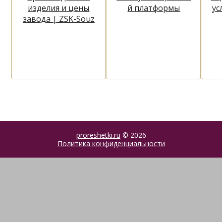
изделия и цены
й платформы
ус
завода | ZSK-Souz
proreshetki.ru
© 2026
Политика конфиденциальности