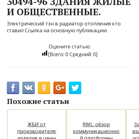
30494-96 ЗДАНИЯ ЖИЛЫЕ
И ОБЩЕСТВЕННЫЕ.
Электрический тэн в радиатор отопления кто
ставил Ссылка на основную публикацию
Оцените статью:
[Всего:
0
Средний:
0
]
Похожие статьи
ЖБИ от
RWL: обзор
З
производителя:
коммуникационно
из
изделия и цены
й платформы
ус