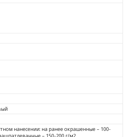
вый
тном нанесении: на ранее окрашенные – 100-
 зашпатлеванные – 150-200 г/м2