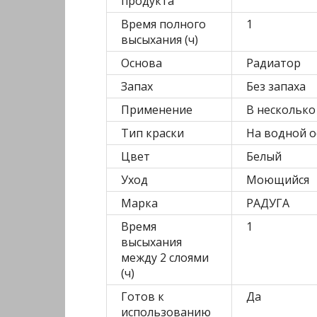
продукта
Время полного
1
высыхания (ч)
Основа
Радиатор
Запах
Без запаха
Применение
В несколько
Тип краски
На водной о
Цвет
Белый
Уход
Моющийся
Марка
РАДУГА
Время
1
высыхания
между 2 слоями
(ч)
Готов к
Да
использованию