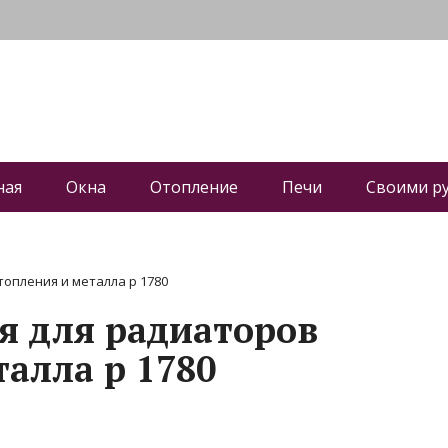
ная
Окна
Отопление
Печи
Своими р
опления и металла р 1780
я для радиаторов
алла р 1780