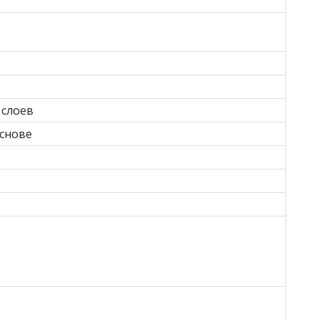
 слоев
снове