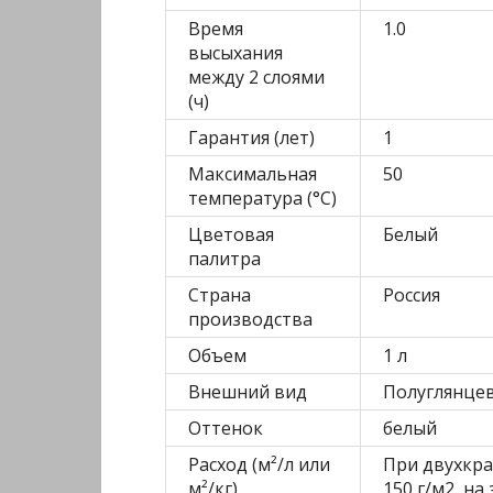
Время
1.0
высыхания
между 2 слоями
(ч)
Гарантия (лет)
1
Максимальная
50
температура (°C)
Цветовая
Белый
палитра
Страна
Россия
производства
Объем
1 л
Внешний вид
Полуглянце
Оттенок
белый
Расход (м²/л или
При двухкра
м²/кг)
150 г/м2, на