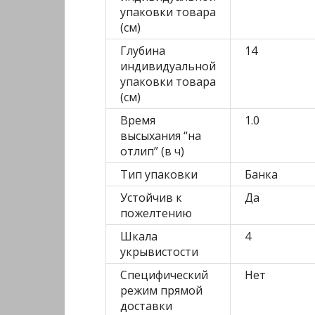
упаковки товара
(см)
Глубина
14
индивидуальной
упаковки товара
(см)
Время
1.0
высыхания “на
отлип” (в ч)
Тип упаковки
Банка
Устойчив к
Да
пожелтению
Шкала
4
укрывистости
Специфический
Нет
режим прямой
доставки