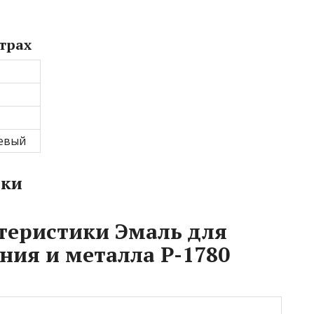
трах
евый
пки
теристики Эмаль для
ния и металла Р-1780