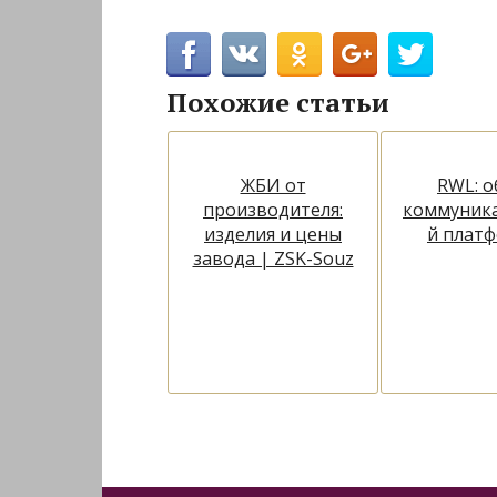
Похожие статьи
ЖБИ от
RWL: о
производителя:
коммуник
изделия и цены
й плат
завода | ZSK-Souz