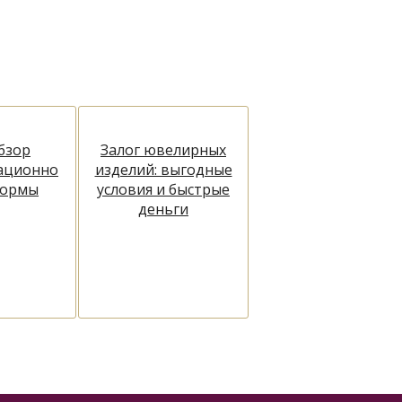
бзор
Залог ювелирных
ационно
изделий: выгодные
формы
условия и быстрые
деньги