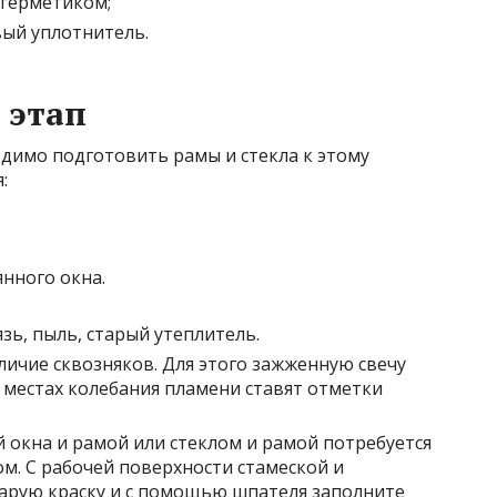
 герметиком;
вый уплотнитель.
 этап
одимо подготовить рамы и стекла к этому
:
нного окна.
зь, пыль, старый утеплитель.
личие сквозняков. Для этого зажженную свечу
в местах колебания пламени ставят отметки
окна и рамой или стеклом и рамой потребуется
м. С рабочей поверхности стамеской и
тарую краску и с помощью шпателя заполните