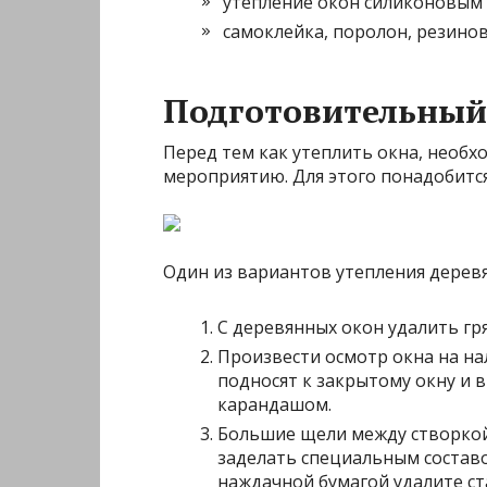
утепление окон силиконовым
самоклейка, поролон, резино
Подготовительный
Перед тем как утеплить окна, необх
мероприятию. Для этого понадобится
Один из вариантов утепления деревя
С деревянных окон удалить гря
Произвести осмотр окна на на
подносят к закрытому окну и 
карандашом.
Большие щели между створкой 
заделать специальным составо
наждачной бумагой удалите с