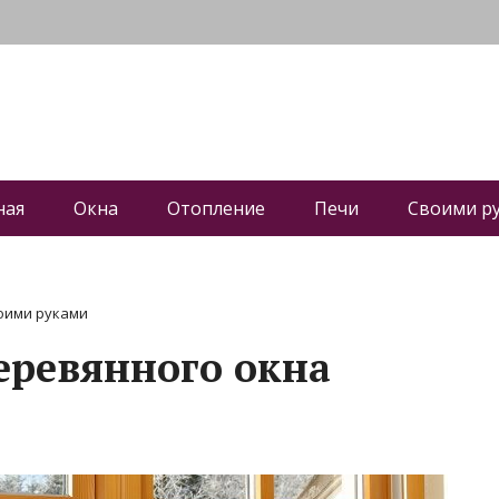
ная
Окна
Отопление
Печи
Своими р
оими руками
еревянного окна