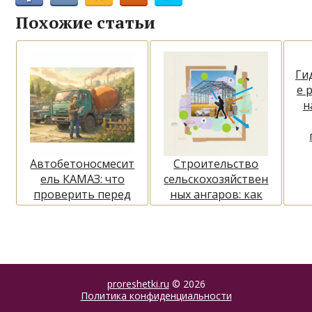
Похожие статьи
Ги
е 
н
Автобетоносмесит
Строительство
ель КАМАЗ: что
сельскохозяйствен
проверить перед
ных ангаров: как
покупкой
выбрать
конструкцию и не
переплатить
proreshetki.ru
© 2026
Политика конфиденциальности