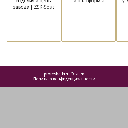
изделия и цены
й платформы
ус
завода | ZSK-Souz
proreshetki.ru
© 2026
Политика конфиденциальности