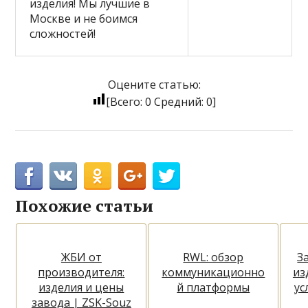
изделия! Мы лучшие в
Москве и не боимся
сложностей!
Оцените статью:
[Всего:
0
Средний:
0
]
Похожие статьи
ЖБИ от
RWL: обзор
З
производителя:
коммуникационно
из
изделия и цены
й платформы
ус
завода | ZSK-Souz