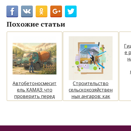
Похожие статьи
Ги
е 
н
Автобетоносмесит
Строительство
ель КАМАЗ: что
сельскохозяйствен
проверить перед
ных ангаров: как
покупкой
выбрать
конструкцию и не
переплатить