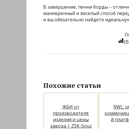
В завершение, пенни борды – отличн
маневренный и веселый способ пере
и вы обязательно найдете идеальную 
О
[В
Похожие статьи
ЖБИ от
RWL: о
производителя:
коммуник
изделия и цены
й плат
завода | ZSK-Souz