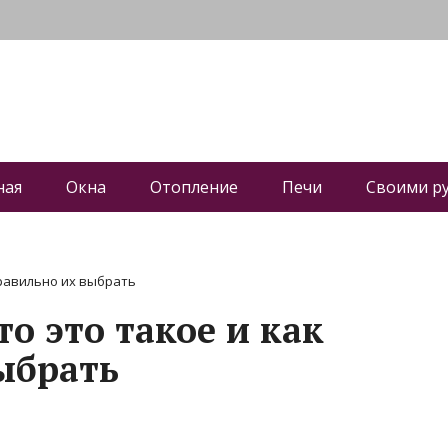
ная
Окна
Отопление
Печи
Своими р
правильно их выбрать
о это такое и как
ыбрать