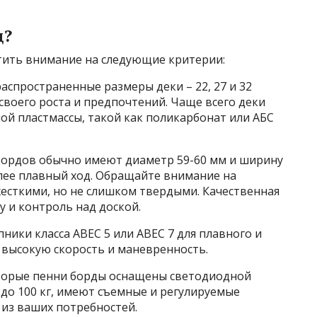
д?
тить внимание на следующие критерии:
аспространенные размеры деки – 22, 27 и 32
своего роста и предпочтений. Чаще всего деки
ой пластмассы, такой как поликарбонат или АБС
бордов обычно имеют диаметр 59-60 мм и ширину
олее плавный ход. Обращайте внимание на
жесткими, но не слишком твердыми. Качественная
 и контроль над доской.
ики класса ABEC 5 или ABEC 7 для плавного и
 высокую скорость и маневренность.
орые пенни борды оснащены светодиодной
до 100 кг, имеют съемные и регулируемые
 из ваших потребностей.