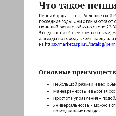
Что такое пенн
Пенни борды – это небольшие скейт
последние годы. Они отличаются от 
меньший размер, обычно около 22-30
Это делает их более компактными, 
для езды по городу, скейт-парку или
на
https://markets.spb.ru/catalog/penn
Основные преимущества
Небольшой размер и вес (обыч
Маневренность и высокая скор
Простота управления – подой
Универсальность – можно испо
повседневных поездок