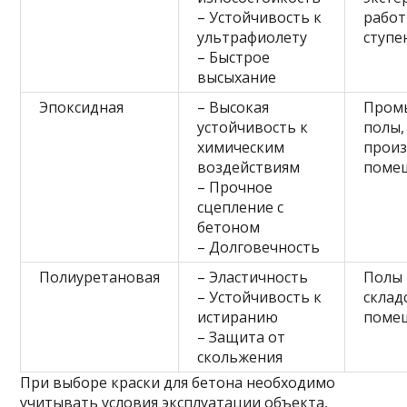
– Устойчивость к
работ
ультрафиолету
ступе
– Быстрое
высыхание
Эпоксидная
– Высокая
Пром
устойчивость к
полы,
химическим
прои
воздействиям
поме
– Прочное
сцепление с
бетоном
– Долговечность
Полиуретановая
– Эластичность
Полы 
– Устойчивость к
склад
истиранию
поме
– Защита от
скольжения
При выборе краски для бетона необходимо
учитывать условия эксплуатации объекта,