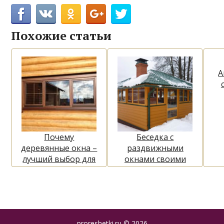
Похожие статьи
А
Почему
Беседка с
деревянные окна –
раздвижными
лучший выбор для
окнами своими
бани
руками
proreshetki.ru
© 2026