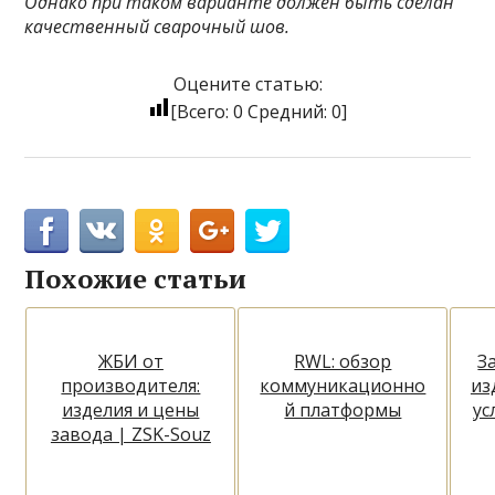
Однако при таком варианте должен быть сделан
качественный сварочный шов.
Оцените статью:
[Всего:
0
Средний:
0
]
Похожие статьи
ЖБИ от
RWL: обзор
З
производителя:
коммуникационно
из
изделия и цены
й платформы
ус
завода | ZSK-Souz