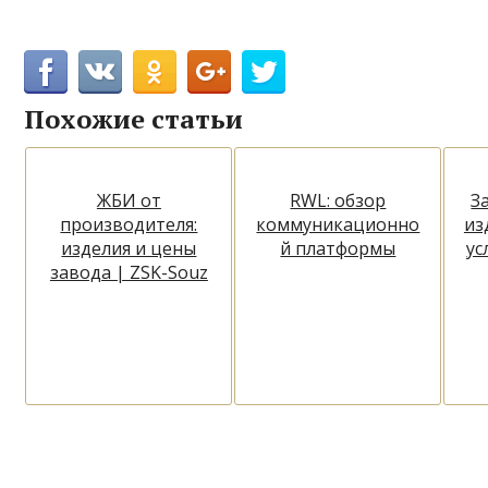
Похожие статьи
ЖБИ от
RWL: обзор
З
производителя:
коммуникационно
из
изделия и цены
й платформы
ус
завода | ZSK-Souz