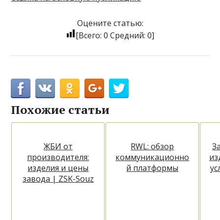
Оцените статью:
[Всего:
0
Средний:
0
]
Похожие статьи
ЖБИ от
RWL: обзор
З
производителя:
коммуникационно
из
изделия и цены
й платформы
ус
завода | ZSK-Souz