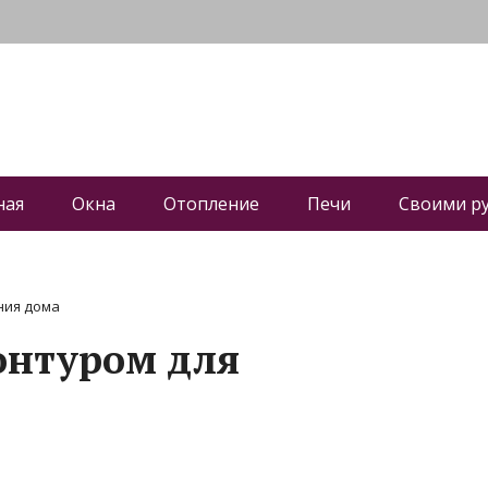
ная
Окна
Отопление
Печи
Своими р
ния дома
контуром для